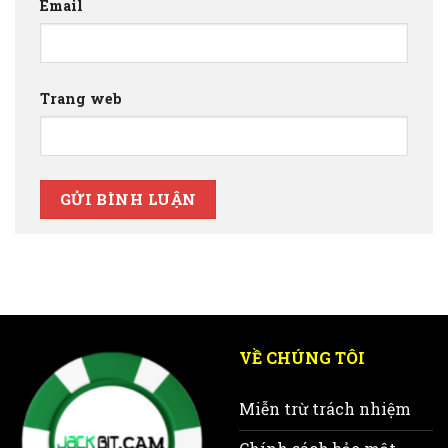
Email
Trang web
VỀ CHÚNG TÔI
Miễn trừ trách nhiệm