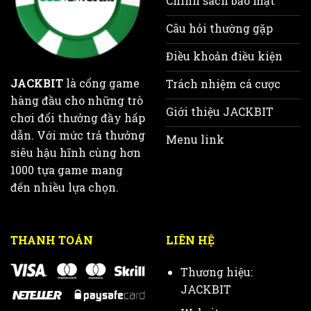
Chính sách bảo mật
Câu hỏi thường gặp
Điều khoản điều kiện
JACKBIT
là cổng game
Trách nhiệm cá cược
hàng đầu cho những trò
Giới thiệu JACKBIT
chơi đổi thưởng đầy hấp
dẫn. Với mức trả thưởng
Menu link
siêu hậu hĩnh cùng hơn
1000 tựa game mang
đến nhiều lựa chọn.
THANH TOÁN
LIÊN HỆ
Thương hiệu:
JACKBIT