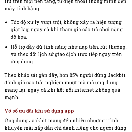
tru trên mọi nền tảng, từ điện thoại thông minh đến
máy tính bảng.
Tốc độ xử lý vượt trội, không xảy ra hiện tượng
giật lag, ngay cả khi tham gia các trò chơi nặng
đồ họa.
Hỗ trợ đầy đủ tính năng như nạp tiền, rút thưởng,
và theo dõi lịch sử giao dịch trực tiếp ngay trên
ứng dụng.
Theo khảo sát gần đây, hơn 85% người dùng Jackbit
đánh giá cao trải nghiệm mượt mà mà ứng dụng
mang lại, ngay cả khi kết nối internet không quá
mạnh.
Vô số ưu đãi khi sử dụng app
Ứng dụng Jackbit mang đến nhiều chương trình
khuyến mãi hấp dẫn chỉ dành riêng cho người dùng