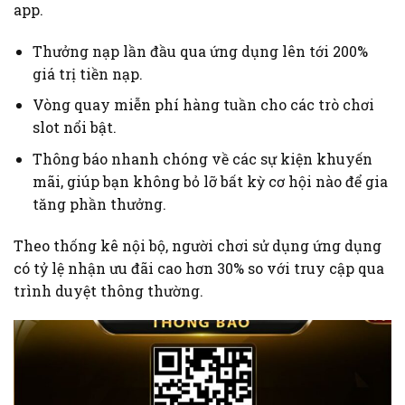
app.
Thưởng nạp lần đầu qua ứng dụng lên tới 200%
giá trị tiền nạp.
Vòng quay miễn phí hàng tuần cho các trò chơi
slot nổi bật.
Thông báo nhanh chóng về các sự kiện khuyến
mãi, giúp bạn không bỏ lỡ bất kỳ cơ hội nào để gia
tăng phần thưởng.
Theo thống kê nội bộ, người chơi sử dụng ứng dụng
có tỷ lệ nhận ưu đãi cao hơn 30% so với truy cập qua
trình duyệt thông thường.