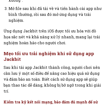
xuống”.
Mở file sau khi đã tải về và tiến hành cài app như
bình thường, rồi sau đó mở ứng dụng và trải
nghiệm.
Ứng dụng Jackbit trên iOS được tối ưu hóa với đồ
họa sắc nét và khả năng xử lý nhanh, mang lại trải
nghiệm hoàn hảo cho người chơi.
Mẹo tối ưu trải nghiệm khi sử dụng app
Jackbit
Sau khi tải app Jackbit thành công, người chơi nên
cần lưu ý một số điều để nâng cao hiệu quả sử dụng
và đảm bảo an toàn. Biết cách sử dụng app sẽ giúp
bạn thao tác dễ dàng, không bị bỡ ngỡ trong khi giải
trí.
Kiểm tra kỹ kết nối mạng, bảo đảm đủ mạnh để sử