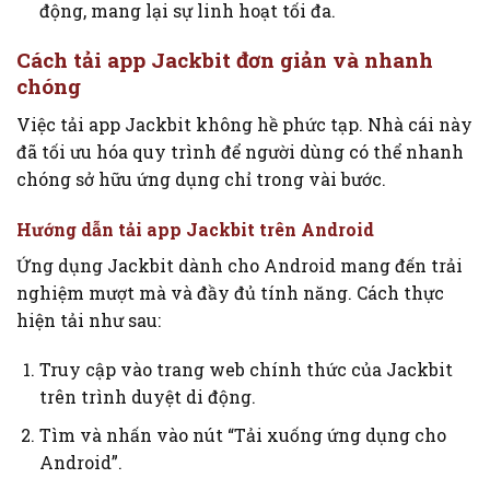
động, mang lại sự linh hoạt tối đa.
Cách tải app Jackbit đơn giản và nhanh
chóng
Việc tải app Jackbit không hề phức tạp. Nhà cái này
đã tối ưu hóa quy trình để người dùng có thể nhanh
chóng sở hữu ứng dụng chỉ trong vài bước.
Hướng dẫn tải app Jackbit trên Android
Ứng dụng Jackbit dành cho Android mang đến trải
nghiệm mượt mà và đầy đủ tính năng. Cách thực
hiện tải như sau:
Truy cập vào trang web chính thức của Jackbit
trên trình duyệt di động.
Tìm và nhấn vào nút “Tải xuống ứng dụng cho
Android”.