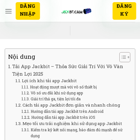
Chuyển
ĐĂNG
ĐĂNG
đến
NHẬP
KÝ
nội
dung
Nội dung
Tải App Jackbit – Thỏa Sức Giải Trí Với Vô Vàn
Tiện Lợi 2025
Lợi ích khi tải app Jackbit
Hoạt động mượt mà với vô số thiết bị
Vô số ưu đãi khi sử dụng app
Giải trí thả ga, tiện lợi tối đa
Cách tải app Jackbit đơn giản và nhanh chóng
Hướng dẫn tải app Jackbit trên Android
Hướng dẫn tải app Jackbit trên iOS
Mẹo tối ưu trải nghiệm khi sử dụng app Jackbit
Kiểm tra kỹ kết nối mạng, bảo đảm đủ mạnh để sử
dụng